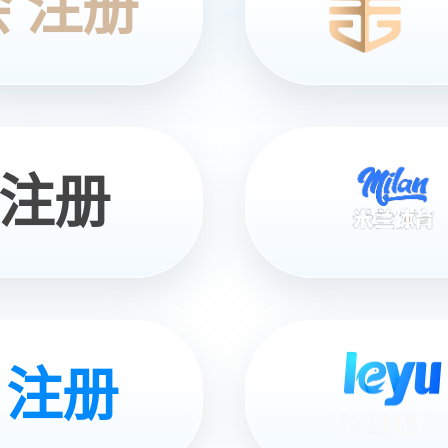
更健康
法与标准，坚持绿色集约发展。通过
产品的循环利用，切实践行“双碳”
全球可持续发展。