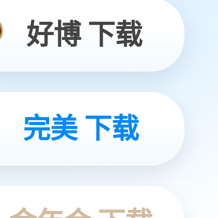
广泛的应
终端应用
用品类
终端应用
通用照明、夜景亮
4000
化、特殊UV杀菌、植
通用照明、夜景亮化、特殊UV杀菌、植物照明、
物照明、车灯、氛围
车灯、氛围灯、车载电子产品、电子设备、显示
+
灯、车载电子产品、
屏等
万
电子设备、显示屏等
研发投入
了解更多