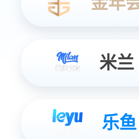
让地球更环保，让人类
OB电竞光电牵头建立适用于行业内绿色制造评估方
全技术链绿色制造升级，提升废气、废水以及贵金属等
目标，努力实现经济效益与社会生态效益双赢，推动
探索OB电竞社会责任