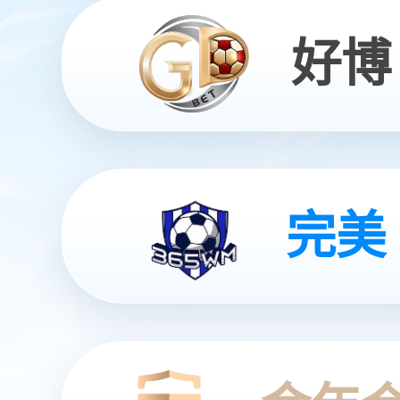
客户肯
经验
LED
LED
2000
照明、显示屏、背光
源、Mini/Micro、电
照明、显示屏、背光源、Mini/Micro、电子设备
+
子设备、红外感测、
红外感测、车用LED、景观装饰、工业固化、光
万片
车用LED、景观装
疗、杀菌、植物照明等
外延片年
饰、工业固化、光
产能
了解更多
疗、杀菌、植物照明
等