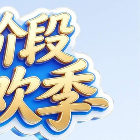
4700+
研发人员
4300+
专利数量