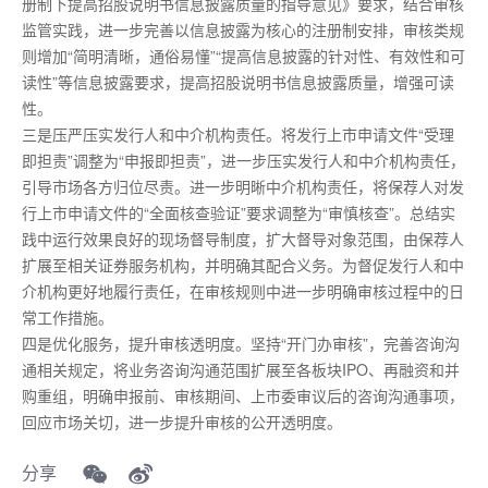
册制下提高招股说明书信息披露质量的指导意见》要求，结合审核
监管实践，进一步完善以信息披露为核心的注册制安排，审核类规
则增加“简明清晰，通俗易懂”“提高信息披露的针对性、有效性和可
读性”等信息披露要求，提高招股说明书信息披露质量，增强可读
性。
三是压严压实发行人和中介机构责任。将发行上市申请文件“受理
即担责”调整为“申报即担责”，进一步压实发行人和中介机构责任，
引导市场各方归位尽责。进一步明晰中介机构责任，将保荐人对发
行上市申请文件的“全面核查验证”要求调整为“审慎核查”。总结实
践中运行效果良好的现场督导制度，扩大督导对象范围，由保荐人
扩展至相关证券服务机构，并明确其配合义务。为督促发行人和中
介机构更好地履行责任，在审核规则中进一步明确审核过程中的日
常工作措施。
四是优化服务，提升审核透明度。坚持“开门办审核”，完善咨询沟
通相关规定，将业务咨询沟通范围扩展至各板块IPO、再融资和并
购重组，明确申报前、审核期间、上市委审议后的咨询沟通事项，
回应市场关切，进一步提升审核的公开透明度。
分享