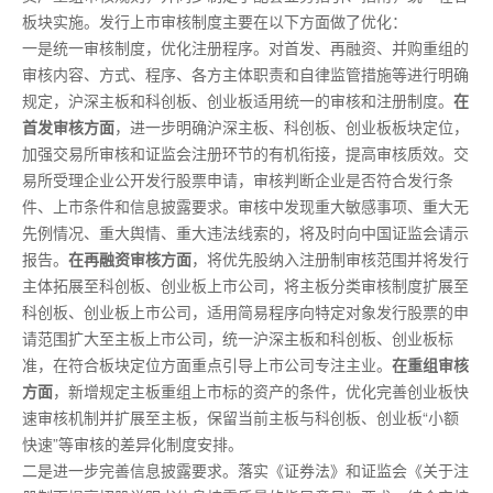
板块实施。发行上市审核制度主要在以下方面做了优化：
一是统一审核制度，优化注册程序。对首发、再融资、并购重组的
审核内容、方式、程序、各方主体职责和自律监管措施等进行明确
规定，沪深主板和科创板、创业板适用统一的审核和注册制度。
在
首发审核方面
，进一步明确沪深主板、科创板、创业板板块定位，
加强交易所审核和证监会注册环节的有机衔接，提高审核质效。交
易所受理企业公开发行股票申请，审核判断企业是否符合发行条
件、上市条件和信息披露要求。审核中发现重大敏感事项、重大无
先例情况、重大舆情、重大违法线索的，将及时向中国证监会请示
报告。
在再融资审核方面
，将优先股纳入注册制审核范围并将发行
主体拓展至科创板、创业板上市公司，将主板分类审核制度扩展至
科创板、创业板上市公司，适用简易程序向特定对象发行股票的申
请范围扩大至主板上市公司，统一沪深主板和科创板、创业板标
准，在符合板块定位方面重点引导上市公司专注主业。
在重组审核
方面
，新增规定主板重组上市标的资产的条件，优化完善创业板快
速审核机制并扩展至主板，保留当前主板与科创板、创业板“小额
快速”等审核的差异化制度安排。
二是进一步完善信息披露要求。落实《证券法》和证监会《关于注